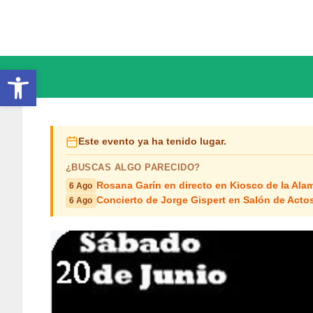
Saltar
al
contenido
Abrir barra de herramientas
Este evento ya ha tenido lugar.
¿BUSCAS ALGO PARECIDO?
Rosana Garín en directo en Kiosco de la Ala
6 Ago
Concierto de Jorge Gispert en Salón de Act
6 Ago