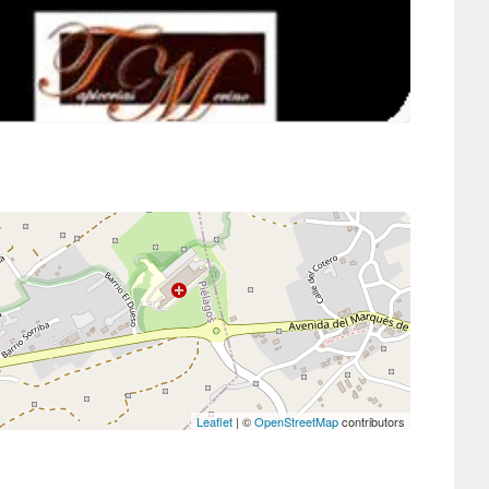
Leaflet
| ©
OpenStreetMap
contributors