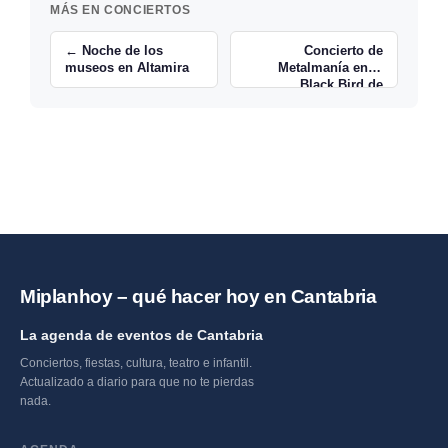
MÁS EN CONCIERTOS
← Noche de los
Concierto de
museos en Altamira
Metalmanía en el
Black Bird de
Santander →
Miplanhoy – qué hacer hoy en Cantabria
La agenda de eventos de Cantabria
Conciertos, fiestas, cultura, teatro e infantil.
Actualizado a diario para que no te pierdas
nada.