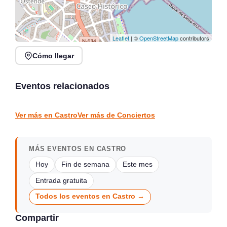
Leaflet
| ©
OpenStreetMap
contributors
Cómo llegar
Rosana Garín en directo
Concierto de Jorge
en Kiosco de la Alameda,
Gispert en Salón de
Colindres
Actos Gama
Eventos relacionados
Colindres
Gama
CONCIERTOS
CONCIERTOS
Ver más en Castro
Ver más de Conciertos
MÁS EVENTOS EN CASTRO
Hoy
Fin de semana
Este mes
Entrada gratuita
Todos los eventos en Castro →
Compartir