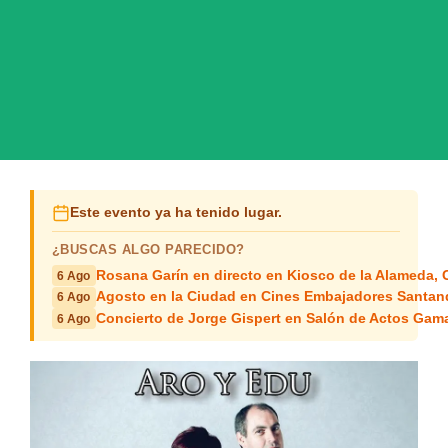
Este evento ya ha tenido lugar.
¿BUSCAS ALGO PARECIDO?
Rosana Garín en directo en Kiosco de la Alameda, 
6 Ago
Agosto en la Ciudad en Cines Embajadores Santan
6 Ago
Concierto de Jorge Gispert en Salón de Actos Gam
6 Ago