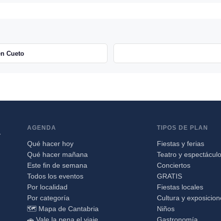
en Cueto
AGENDA
TIPOS DE PLAN
a
Qué hacer hoy
Fiestas y ferias
Qué hacer mañana
Teatro y espectácul
Este fin de semana
Conciertos
Todos los eventos
GRATIS
Por localidad
Fiestas locales
Por categoría
Cultura y exposicio
🗺️ Mapa de Cantabria
Niños
🚗 Vale la pena el viaje
Gastronomía