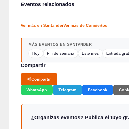
Verano Mix Fiesta de Blanco en Escenario Santander
Eventos relacionados
Borleña Folk en Gran Bolera de Borleña, Toranzo
Santander
Borleña
CONCIERTOS
CONCIERTOS
Ver más en Santander
Ver más de Conciertos
MÁS EVENTOS EN SANTANDER
Hoy
Fin de semana
Este mes
Entrada grat
Compartir
Compartir
WhatsApp
Telegram
Facebook
Copi
¿Organizas eventos? Publica el tuyo gra