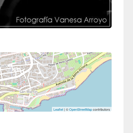
Leaflet
| ©
OpenStreetMap
contributors