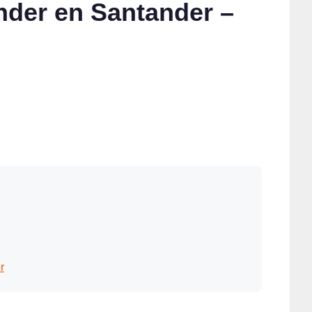
nder en Santander –
r