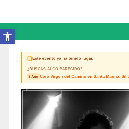
Saltar
al
contenido
Abrir barra de herramientas
Este evento ya ha tenido lugar.
¿BUSCAS ALGO PARECIDO?
Coro Virgen del Camino en Santa Marina, Sili
8 Ago