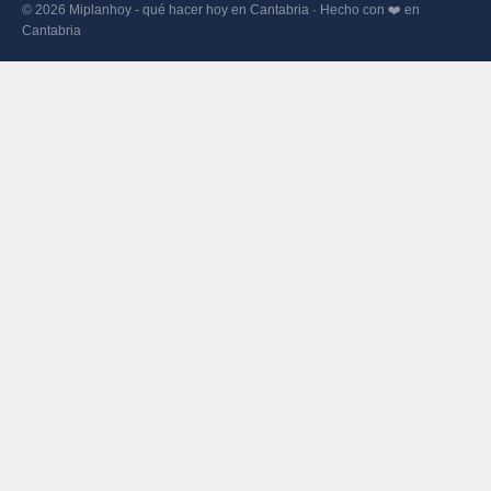
© 2026 Miplanhoy - qué hacer hoy en Cantabria · Hecho con ❤️ en
Cantabria