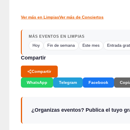
Santander
CONCIERTOS
CONCIERTOS
Ver más en Limpias
Ver más de Conciertos
MÁS EVENTOS EN LIMPIAS
Hoy
Fin de semana
Este mes
Entrada grat
Compartir
Compartir
WhatsApp
Telegram
Facebook
Copi
¿Organizas eventos? Publica el tuyo gra