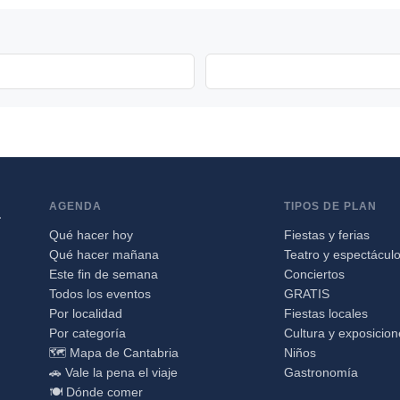
AGENDA
TIPOS DE PLAN
a
Qué hacer hoy
Fiestas y ferias
Qué hacer mañana
Teatro y espectácul
Este fin de semana
Conciertos
Todos los eventos
GRATIS
Por localidad
Fiestas locales
Por categoría
Cultura y exposicio
🗺️ Mapa de Cantabria
Niños
🚗 Vale la pena el viaje
Gastronomía
🍽️ Dónde comer