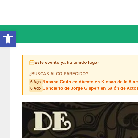
Saltar
al
contenido
Abrir barra de herramientas
Este evento ya ha tenido lugar.
¿BUSCAS ALGO PARECIDO?
Rosana Garín en directo en Kiosco de la Ala
6 Ago
Concierto de Jorge Gispert en Salón de Act
6 Ago