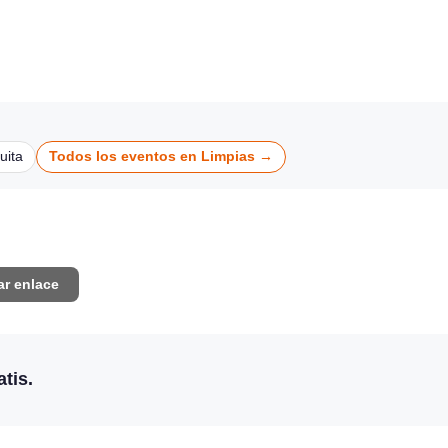
renedo
CONCIERTOS
CONCIERTOS
uita
Todos los eventos en Limpias →
ar enlace
tis.