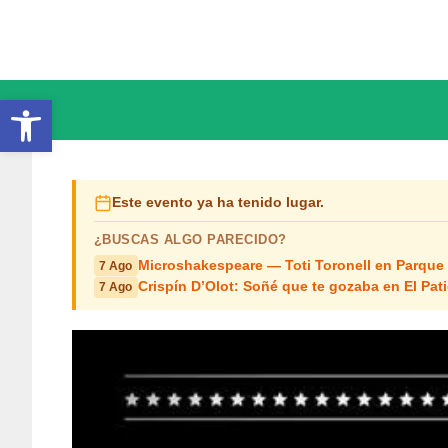
Saltar
al
contenido
Abrir barra de herramientas
Este evento ya ha tenido lugar.
¿BUSCAS ALGO PARECIDO?
Microshakespeare — Toti Toronell en Parque
7 Ago
Crispín D’Olot: Soñé que te gozaba en El Pat
7 Ago