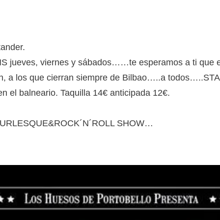
tander.
 jueves, viernes y sábados……te esperamos a ti que eres
ijon, a los que cierran siempre de Bilbao…..a todos
n el balneario. Taquilla 14€ anticipada 12€.
S BURLESQUE&ROCK´N´ROLL SHOW…