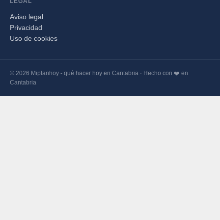
LEGAL
Aviso legal
Privacidad
Uso de cookies
© 2026 Miplanhoy - qué hacer hoy en Cantabria · Hecho con ❤️ en
Cantabria