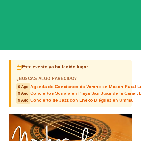
Este evento ya ha tenido lugar.
¿BUSCAS ALGO PARECIDO?
Agenda de Conciertos de Verano en Mesón Rural L
9 Ago
Conciertos Sonora en Playa San Juan de la Canal,
9 Ago
Concierto de Jazz con Eneko Diéguez en Umma
9 Ago