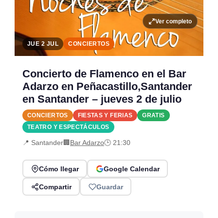
Ver completo
JUE 2 JUL
CONCIERTOS
Concierto de Flamenco en el Bar
Adarzo en Peñacastillo,Santander
en Santander – jueves 2 de julio
CONCIERTOS
FIESTAS Y FERIAS
GRATIS
TEATRO Y ESPECTÁCULOS
📍 Santander
🏢
Bar Adarzo
🕒 21:30
Cómo llegar
Google Calendar
Compartir
Guardar