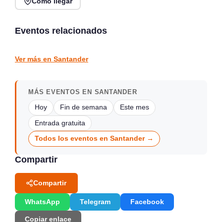
Cómo llegar
Conciertos de la Atalaya
en Laredo, julio y agosto
Conciertos y Vermut en
2026
La Jontoya – Luey 2026
Eventos relacionados
Laredo
Luey
CONCIERTOS
CONCIERTOS
Ver más en Santander
MÁS EVENTOS EN SANTANDER
Hoy
Fin de semana
Este mes
Entrada gratuita
Todos los eventos en Santander →
Compartir
Compartir
WhatsApp
Telegram
Facebook
Copiar enlace