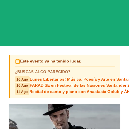
Este evento ya ha tenido lugar.
¿BUSCAS ALGO PARECIDO?
Lunes Libertarios: Música, Poesía y Arte en Santa
10 Ago
PARADISE en Festival de las Naciones Santander 
10 Ago
Recital de canto y piano con Anastasia Golub y Ál
11 Ago