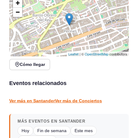
+
−
Leaflet
| ©
OpenStreetMap
contributors
Cómo llegar
Recital de trompeta,
Lunes Libertarios:
trombón y piano en
Música, Poesía y Arte en
Tabacalera
Santander
Eventos relacionados
Santander
Santander
CONCIERTOS
CONCIERTOS
Ver más en Santander
Ver más de Conciertos
MÁS EVENTOS EN SANTANDER
Hoy
Fin de semana
Este mes