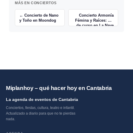
MÁS EN CONCIERTOS
← Concierto de Nano
Concierto Armonía
y Toño en Moondog
Fémina y Raíces: Fin
de curso en La Nave
Que Late →
Miplanhoy – qué hacer hoy en Cantabria
La agenda de eventos de Cantabria
Conciertos, fiestas, cultura, teatro e infantil.
Actualizado a diario para que no te pierdas
nada.