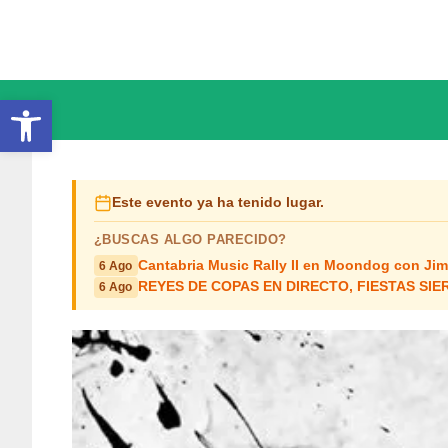
Saltar
al
contenido
Abrir barra de herramientas
Este evento ya ha tenido lugar.
¿BUSCAS ALGO PARECIDO?
Cantabria Music Rally II en Moondog con Ji
6 Ago
REYES DE COPAS EN DIRECTO, FIESTAS SI
6 Ago