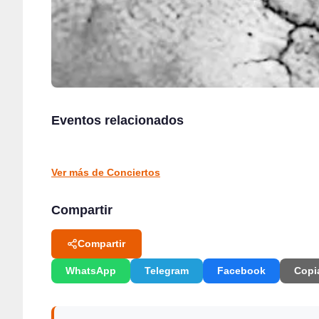
Rosana Garín en directo en Kiosco de la Alameda,
Cantabria Music Rally II en Moondog con Jimmy
Colindres
Eventos relacionados
Barnatán
Colindres
Santander
CONCIERTOS
CONCIERTOS
Ver más de Conciertos
Compartir
Compartir
WhatsApp
Telegram
Facebook
Copi