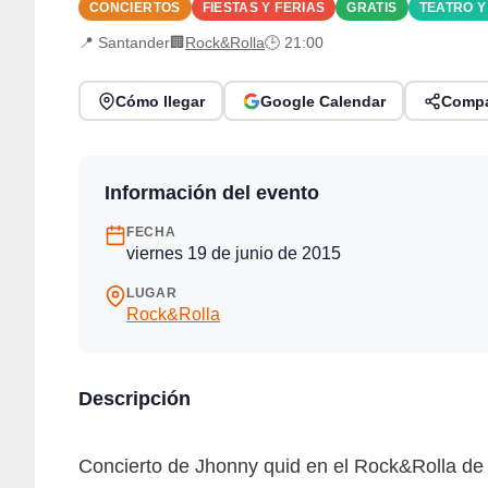
CONCIERTOS
FIESTAS Y FERIAS
GRATIS
TEATRO 
📍 Santander
🏢
Rock&Rolla
🕒 21:00
Cómo llegar
Google Calendar
Compa
Información del evento
FECHA
viernes 19 de junio de 2015
LUGAR
Rock&Rolla
Descripción
Concierto de Jhonny quid en el Rock&Rolla de