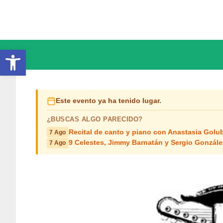
Saltar
al
contenido
Abrir barra de herramientas
Este evento ya ha tenido lugar.
¿BUSCAS ALGO PARECIDO?
Recital de canto y piano con Anastasia Golub
7 Ago
9 Celestes, Jimmy Barnatán y Sergio Gonzále
7 Ago