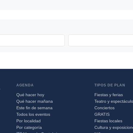
AGENDA
TIPOS DE PLAN
a
Qué hacer hoy
Fiestas y ferias
Qué hacer mañana
Teatro y espectácul
Este fin de semana
Conciertos
Todos los eventos
GRATIS
Por localidad
Fiestas locales
Por categoría
Cultura y exposicio