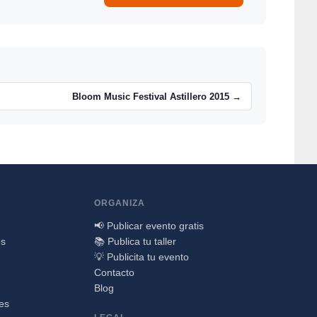
Bloom Music Festival Astillero 2015 →
ORGANIZA
📢 Publicar evento gratis
os
📚 Publica tu taller
💡 Publicita tu evento
Contacto
Blog
nes