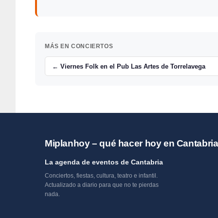
MÁS EN CONCIERTOS
← Viernes Folk en el Pub Las Artes de Torrelavega
Miplanhoy – qué hacer hoy en Cantabri
La agenda de eventos de Cantabria
Conciertos, fiestas, cultura, teatro e infantil.
Actualizado a diario para que no te pierdas
nada.