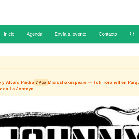
Inicio
Agenda
Envía tu evento
Contacto
 y Álvaro Piedra
Microshakespeare — Toti Toronell en Parq
7 Ago
z en La Jontoya