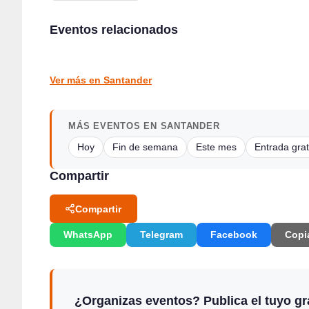
Recital de canto y piano con Anastasia Golub y
Jack Moore Band en directo en Sarón
Eventos relacionados
Álvaro Piedra
Sarón
Santander
CONCIERTOS
CONCIERTOS
Ver más en Santander
MÁS EVENTOS EN SANTANDER
Hoy
Fin de semana
Este mes
Entrada grat
Compartir
Compartir
WhatsApp
Telegram
Facebook
Copi
¿Organizas eventos? Publica el tuyo gra