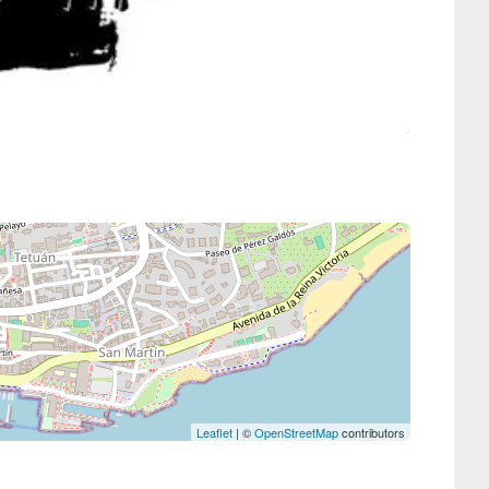
Leaflet
| ©
OpenStreetMap
contributors