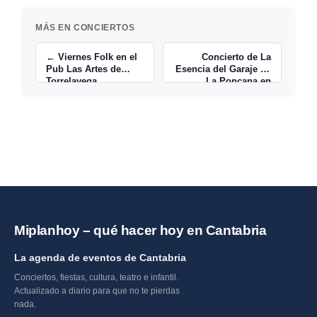
MÁS EN CONCIERTOS
← Viernes Folk en el
Concierto de La
Pub Las Artes de
Esencia del Garaje en
Torrelavega
La Poncana en
Pámanes →
Miplanhoy – qué hacer hoy en Cantabria
La agenda de eventos de Cantabria
Conciertos, fiestas, cultura, teatro e infantil.
Actualizado a diario para que no te pierdas
nada.