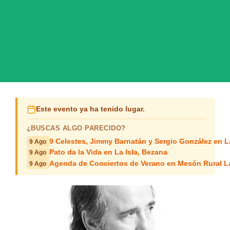
Este evento ya ha tenido lugar.
¿BUSCAS ALGO PARECIDO?
9 Celestes, Jimmy Barnatán y Sergio González en 
9 Ago
Pato da la Vida en La Isla, Bezana
9 Ago
Agenda de Conciertos de Verano en Mesón Rural L
9 Ago