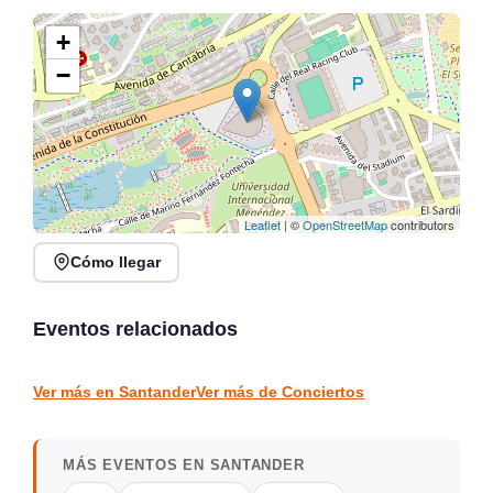
+
−
Leaflet
| ©
OpenStreetMap
contributors
Cómo llegar
Conciertos de la Atalaya
en Laredo, julio y agosto
Conciertos y Vermut en
2026
La Jontoya – Luey 2026
Eventos relacionados
Laredo
Luey
CONCIERTOS
CONCIERTOS
Ver más en Santander
Ver más de Conciertos
MÁS EVENTOS EN SANTANDER