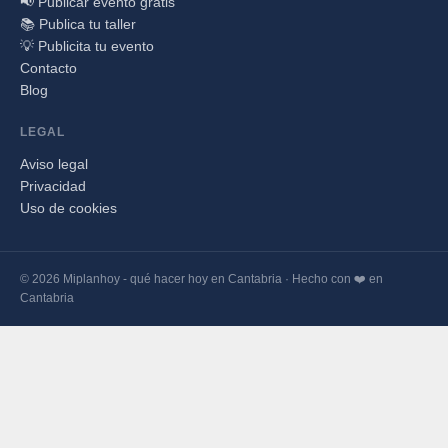
📢 Publicar evento gratis
📚 Publica tu taller
💡 Publicita tu evento
Contacto
Blog
LEGAL
Aviso legal
Privacidad
Uso de cookies
© 2026 Miplanhoy - qué hacer hoy en Cantabria · Hecho con ❤️ en
Cantabria