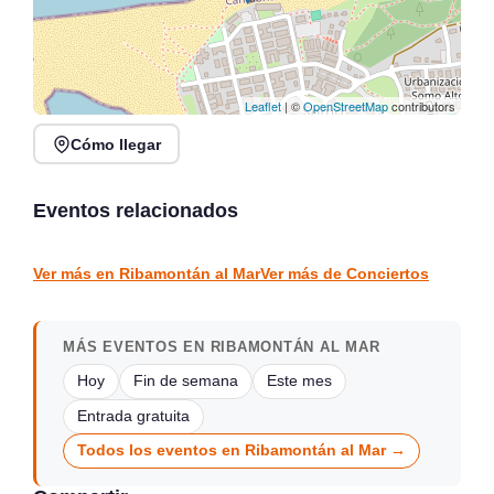
Leaflet
| ©
OpenStreetMap
contributors
Cómo llegar
Recital de trompeta,
Lunes Libertarios:
trombón y piano en
Música, Poesía y Arte en
Tabacalera
Santander
Eventos relacionados
Santander
Santander
CONCIERTOS
CONCIERTOS
Ver más en Ribamontán al Mar
Ver más de Conciertos
MÁS EVENTOS EN RIBAMONTÁN AL MAR
Hoy
Fin de semana
Este mes
Entrada gratuita
Todos los eventos en Ribamontán al Mar →