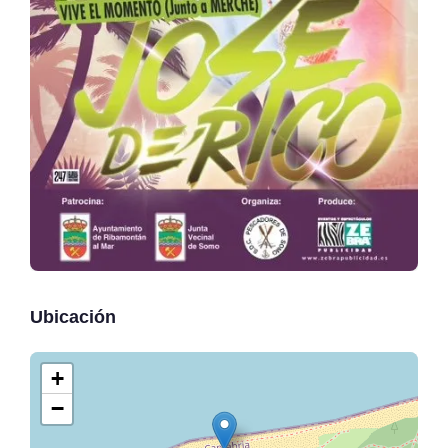
Ubicación
+
−