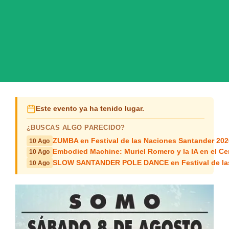
Este evento ya ha tenido lugar.
¿BUSCAS ALGO PARECIDO?
ZUMBA en Festival de las Naciones Santander 202
10 Ago
Embodied Machine: Muriel Romero y la IA en el Ce
10 Ago
SLOW SANTANDER POLE DANCE en Festival de las
10 Ago