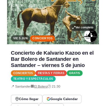
Ver completo
VIE 5 JUN
CONCIERTOS
Concierto de Kalvario Kazoo en el
Bar Bolero de Santander en
Santander – viernes 5 de junio
CONCIERTOS
FIESTAS Y FERIAS
GRATIS
TEATRO Y ESPECTÁCULOS
📍 Santander
🏢
El Bolero
🕒 21:30
Cómo llegar
Google Calendar