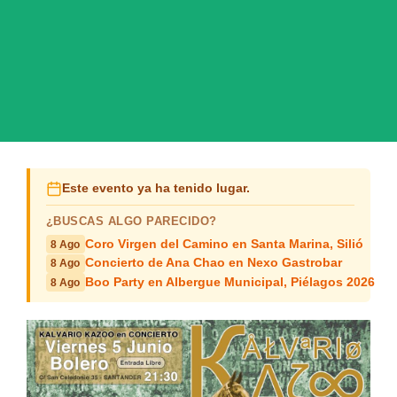
Este evento ya ha tenido lugar.
¿BUSCAS ALGO PARECIDO?
Coro Virgen del Camino en Santa Marina, Silió
8 Ago
Concierto de Ana Chao en Nexo Gastrobar
8 Ago
Boo Party en Albergue Municipal, Piélagos 2026
8 Ago