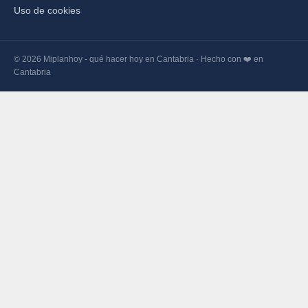
Uso de cookies
© 2026 Miplanhoy - qué hacer hoy en Cantabria · Hecho con ❤️ en
Cantabria