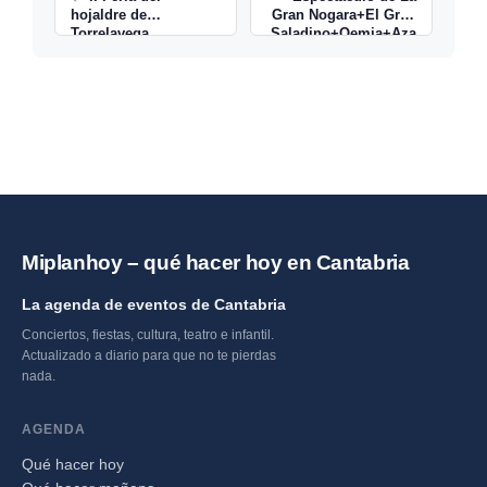
hojaldre de
Gran Nogara+El Gran
Torrelavega
Saladino+Qemia+Aza
hara Pintanel en
Torrelavega →
Miplanhoy – qué hacer hoy en Cantabria
La agenda de eventos de Cantabria
Conciertos, fiestas, cultura, teatro e infantil.
Actualizado a diario para que no te pierdas
nada.
AGENDA
Qué hacer hoy