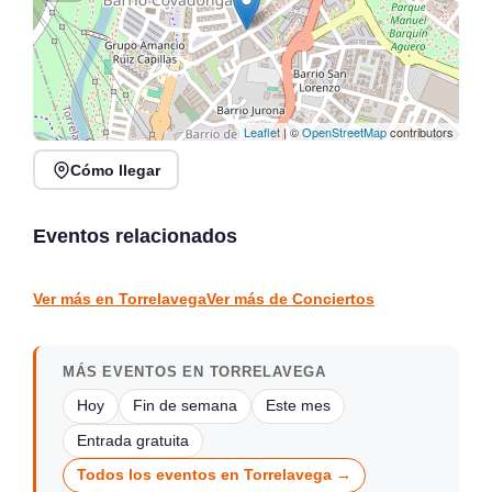
Leaflet
| ©
OpenStreetMap
contributors
Cómo llegar
Rosana Garín en directo
Concierto de Jorge
en Kiosco de la Alameda,
Gispert en Salón de
Colindres
Actos Gama
Eventos relacionados
Colindres
Gama
CONCIERTOS
CONCIERTOS
Ver más en Torrelavega
Ver más de Conciertos
MÁS EVENTOS EN TORRELAVEGA
Hoy
Fin de semana
Este mes
Entrada gratuita
Todos los eventos en Torrelavega →