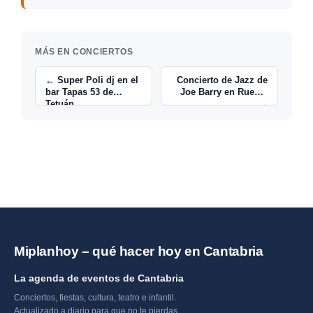
MÁS EN CONCIERTOS
← Super Poli dj en el
Concierto de Jazz de
bar Tapas 53 de
Joe Barry en Ruente
Tetuán
→
Miplanhoy – qué hacer hoy en Cantabria
La agenda de eventos de Cantabria
Conciertos, fiestas, cultura, teatro e infantil.
Actualizado a diario para que no te pierdas