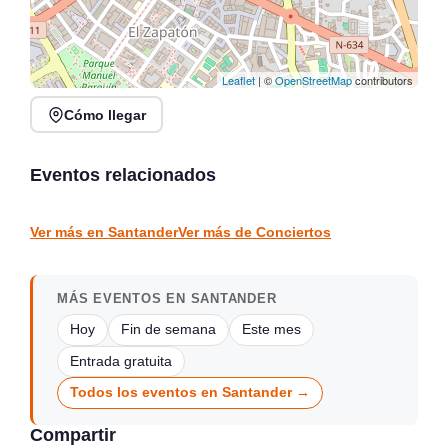
Leaflet
| ©
OpenStreetMap
contributors
Cómo llegar
Verano Mix Fiesta de
Noches de Conciertos en
Blanco en Escenario
Piélagos, ciclo de música
Santander
en directo
Eventos relacionados
Santander
Piélagos
CONCIERTOS
CONCIERTOS
Ver más en Santander
Ver más de Conciertos
MÁS EVENTOS EN SANTANDER
Hoy
Fin de semana
Este mes
Entrada gratuita
Todos los eventos en Santander →
Compartir