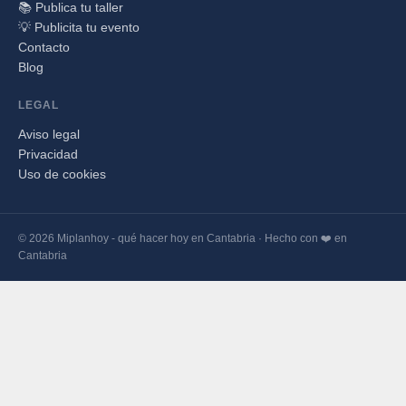
📚 Publica tu taller
💡 Publicita tu evento
Contacto
Blog
LEGAL
Aviso legal
Privacidad
Uso de cookies
© 2026 Miplanhoy - qué hacer hoy en Cantabria · Hecho con ❤️ en
Cantabria