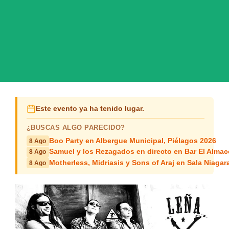
Este evento ya ha tenido lugar.
¿BUSCAS ALGO PARECIDO?
Boo Party en Albergue Municipal, Piélagos 2026
8 Ago
Samuel y los Rezagados en directo en Bar El Alma
8 Ago
Motherless, Midriasis y Sons of Araj en Sala Niagar
8 Ago