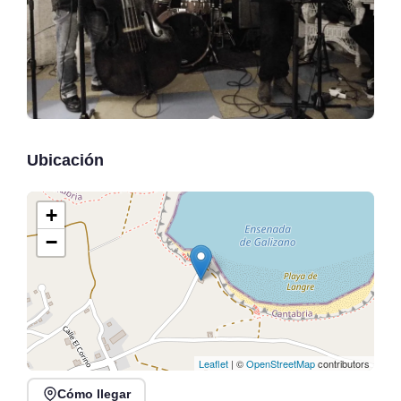
Ubicación
+
−
Leaflet
| ©
OpenStreetMap
contributors
Cómo llegar