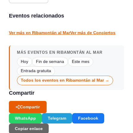
Conciertos de la Atalaya
en Laredo, julio y agosto
Conciertos y Vermut en
2026
La Jontoya – Luey 2026
Eventos relacionados
Laredo
Luey
CONCIERTOS
CONCIERTOS
Ver más en Ribamontán al Mar
Ver más de Conciertos
MÁS EVENTOS EN RIBAMONTÁN AL MAR
Hoy
Fin de semana
Este mes
Entrada gratuita
Todos los eventos en Ribamontán al Mar →
Compartir
Compartir
WhatsApp
Telegram
Facebook
Copiar enlace