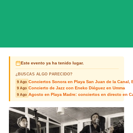
Este evento ya ha tenido lugar.
¿BUSCAS ALGO PARECIDO?
Conciertos Sonora en Playa San Juan de la Canal,
9 Ago
Concierto de Jazz con Eneko Diéguez en Umma
9 Ago
Agosto en Playa Madre: conciertos en directo en C
9 Ago