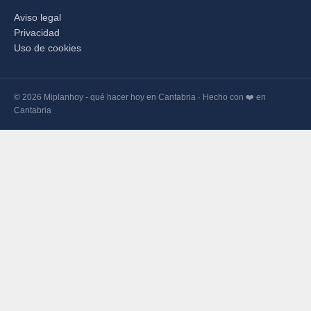
Aviso legal
Privacidad
Uso de cookies
© 2026 Miplanhoy - qué hacer hoy en Cantabria · Hecho con ❤️ en
Cantabria