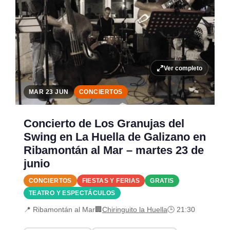
Ver completo
MAR 23 JUN
CONCIERTOS
Concierto de Los Granujas del
Swing en La Huella de Galizano en
Ribamontán al Mar – martes 23 de
junio
CONCIERTOS
FIESTAS Y FERIAS
GRATIS
TEATRO Y ESPECTÁCULOS
📍 Ribamontán al Mar
🏢
Chiringuito la Huella
🕒 21:30