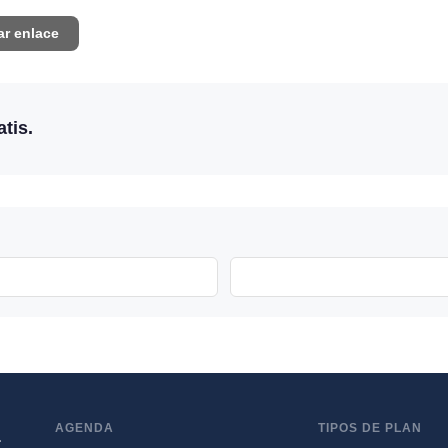
ar enlace
tis.
AGENDA
TIPOS DE PLAN
a