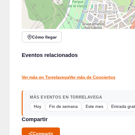
Cómo llegar
Recital de canto y piano con Anastasia Golub y
Jack Moore Band en directo en Sarón
Eventos relacionados
Álvaro Piedra
Sarón
Santander
CONCIERTOS
CONCIERTOS
Ver más en Torrelavega
Ver más de Conciertos
MÁS EVENTOS EN TORRELAVEGA
Hoy
Fin de semana
Este mes
Entrada grat
Compartir
Compartir