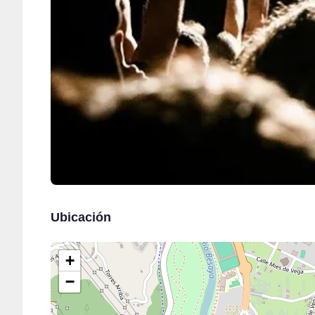
Ubicación
+
−