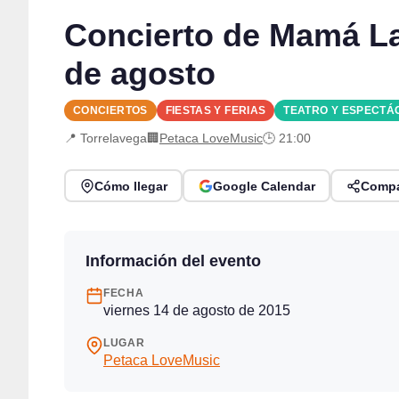
Concierto de Mamá Lad
de agosto
CONCIERTOS
FIESTAS Y FERIAS
TEATRO Y ESPECTÁ
📍 Torrelavega
🏢
Petaca LoveMusic
🕒 21:00
Cómo llegar
Google Calendar
Compa
Información del evento
FECHA
viernes 14 de agosto de 2015
LUGAR
Petaca LoveMusic