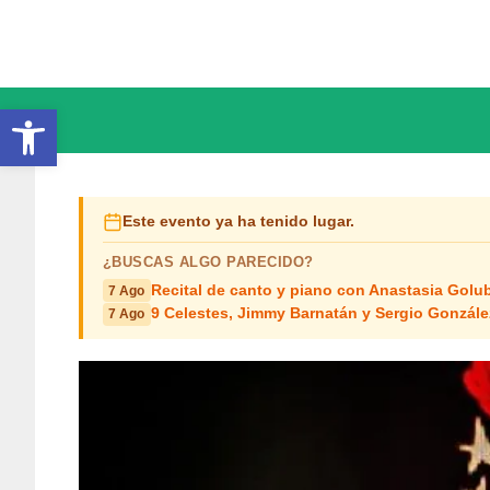
Saltar
al
contenido
Abrir barra de herramientas
Este evento ya ha tenido lugar.
¿BUSCAS ALGO PARECIDO?
Recital de canto y piano con Anastasia Golub
7 Ago
9 Celestes, Jimmy Barnatán y Sergio Gonzále
7 Ago