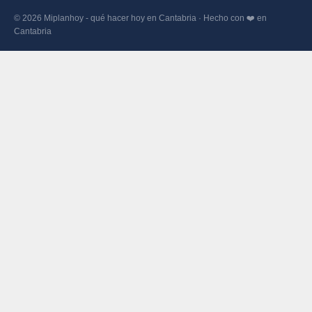
© 2026 Miplanhoy - qué hacer hoy en Cantabria · Hecho con ❤️ en
Cantabria