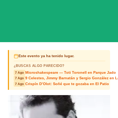
Este evento ya ha tenido lugar.
¿BUSCAS ALGO PARECIDO?
Microshakespeare — Toti Toronell en Parque Jado
7 Ago
9 Celestes, Jimmy Barnatán y Sergio González en 
7 Ago
Crispín D’Olot: Soñé que te gozaba en El Patio
7 Ago