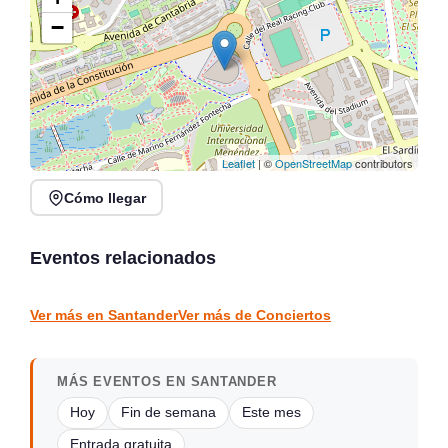
−
Leaflet
| ©
OpenStreetMap
contributors
Cómo llegar
Noches de Conciertos en
Jack Moore Band en
Piélagos, ciclo de música
directo en Sarón
en directo
Eventos relacionados
Sarón
Piélagos
CONCIERTOS
CONCIERTOS
Ver más en Santander
Ver más de Conciertos
MÁS EVENTOS EN SANTANDER
Hoy
Fin de semana
Este mes
Entrada gratuita