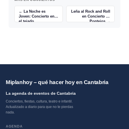
← La Noche es
Leña al Rock and Roll
Joven: Concierto en
en Concierto en
el tejado
Pontejos →
Miplanhoy – qué hacer hoy en Cantabria
La agenda de eventos de Cantabria
Conciertos, fiestas, cultura, teatro e infantil.
Actualizado a diario para que no te pierdas
nada.
AGENDA