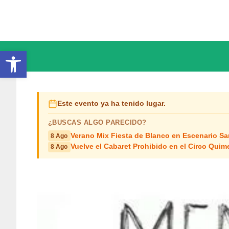
Saltar
al
contenido
Abrir barra de herramientas
Este evento ya ha tenido lugar.
¿BUSCAS ALGO PARECIDO?
Verano Mix Fiesta de Blanco en Escenario S
8 Ago
Vuelve el Cabaret Prohibido en el Circo Quim
8 Ago