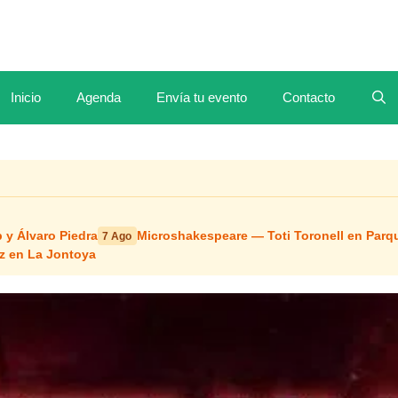
Inicio
Agenda
Envía tu evento
Contacto
 y Álvaro Piedra
Microshakespeare — Toti Toronell en Parq
7 Ago
z en La Jontoya