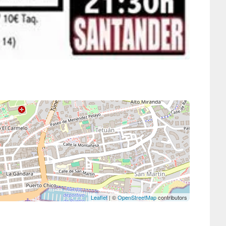
Leaflet
| ©
OpenStreetMap
contributors