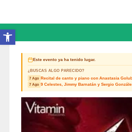
Saltar
al
contenido
Abrir barra de herramientas
Este evento ya ha tenido lugar.
¿BUSCAS ALGO PARECIDO?
Recital de canto y piano con Anastasia Golub
7 Ago
9 Celestes, Jimmy Barnatán y Sergio Gonzále
7 Ago