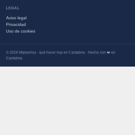
LEGAL
Aviso legal
Privacidad
Uso de cookies
© 2026 Miplanhoy - qué hacer hoy en Cantabria · Hecho con ❤️ en
Cantabria