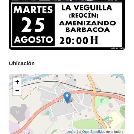
Ubicación
+
−
Leaflet
| ©
OpenStreetMap
contributors