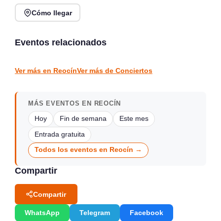
Cómo llegar
Rosana Garín en directo
Concierto de Jorge
en Kiosco de la Alameda,
Gispert en Salón de
Colindres
Actos Gama
Eventos relacionados
Colindres
Gama
CONCIERTOS
CONCIERTOS
Ver más en Reocín
Ver más de Conciertos
MÁS EVENTOS EN REOCÍN
Hoy
Fin de semana
Este mes
Entrada gratuita
Todos los eventos en Reocín →
Compartir
Compartir
WhatsApp
Telegram
Facebook