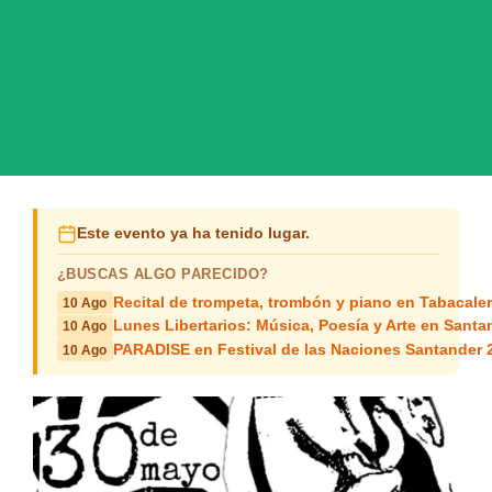
Este evento ya ha tenido lugar.
¿BUSCAS ALGO PARECIDO?
Recital de trompeta, trombón y piano en Tabacale
10 Ago
Lunes Libertarios: Música, Poesía y Arte en Santa
10 Ago
PARADISE en Festival de las Naciones Santander 
10 Ago