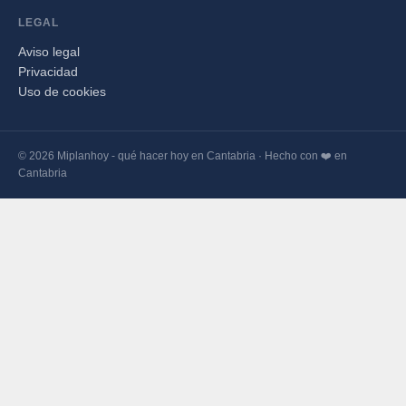
LEGAL
Aviso legal
Privacidad
Uso de cookies
© 2026 Miplanhoy - qué hacer hoy en Cantabria · Hecho con ❤️ en
Cantabria