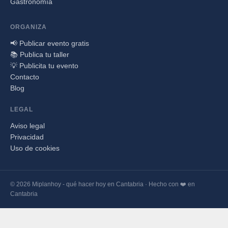
Gastronomía
ORGANIZA
📢 Publicar evento gratis
📚 Publica tu taller
💡 Publicita tu evento
Contacto
Blog
LEGAL
Aviso legal
Privacidad
Uso de cookies
© 2026 Miplanhoy - qué hacer hoy en Cantabria · Hecho con ❤️ en
Cantabria