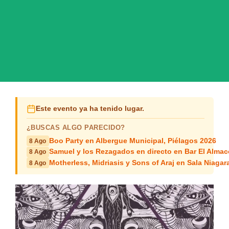
Este evento ya ha tenido lugar.
¿BUSCAS ALGO PARECIDO?
Boo Party en Albergue Municipal, Piélagos 2026
8 Ago
Samuel y los Rezagados en directo en Bar El Alma
8 Ago
Motherless, Midriasis y Sons of Araj en Sala Niagar
8 Ago