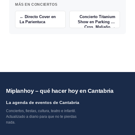
MÁS EN CONCIERTOS
← Directo Cover en
Concierto Titanium
La Parientuca
Show en Parking de
Cros, Maliaño →
Miplanhoy – qué hacer hoy en Cantabria
La agenda de eventos de Cantabria
Conciertos, fiestas, cultura, teatro e infantil.
Actualizado a diario para que no te pierdas
nada.