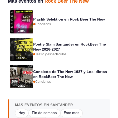
Más eventos en
Rock Beer The New
Plastik Selektion en Rock Beer The New
Conciertos
23:00
Poetry Slam Santander en RockBeer The
New 2026-2027
Teatro y espectáculos
19:30
Concierto de The New 1987 y Los Idiotas
en RockBeer The New
Conciertos
20:30
MÁS EVENTOS EN SANTANDER
Hoy
Fin de semana
Este mes