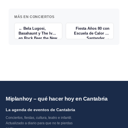
MÁS EN CONCIERTOS
← Bela Lugosi,
Fiesta Años 80 con
Basahaunt y The Ivers
Escuela de Calor en
en Rock Beer the New
Santander →
Miplanhoy – qué hacer hoy en Cantabria
La agenda de eventos de Cantabria
Conciertos, fiestas, cultura, teatro e infantil.
Actualizado a diario para que no te pierdas