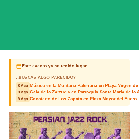
Este evento ya ha tenido lugar.
¿BUSCAS ALGO PARECIDO?
Música en la Montaña Palentina en Playa Virgen de
8 Ago
Gala de la Zarzuela en Parroquia Santa María de la
8 Ago
Concierto de Los Zapata en Plaza Mayor del Fuero
8 Ago