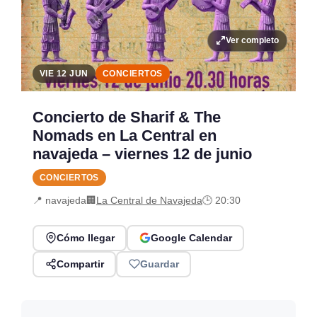
Ver completo
VIE 12 JUN
CONCIERTOS
Concierto de Sharif & The
Nomads en La Central en
navajeda – viernes 12 de junio
CONCIERTOS
📍 navajeda
🏢
La Central de Navajeda
🕒 20:30
Cómo llegar
Google Calendar
Compartir
Guardar