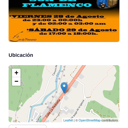
Ubicación
+
−
Leaflet
| ©
OpenStreetMap
contributors