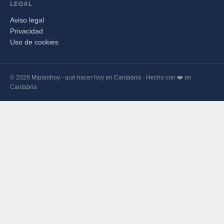
LEGAL
Aviso legal
Privacidad
Uso de cookies
© 2026 Miplanhoy - qué hacer hoy en Cantabria · Hecho con ❤️ en
Cantabria