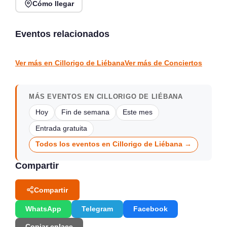
Cómo llegar
Noches de Conciertos en
Jack Moore Band en
Piélagos, ciclo de música
directo en Sarón
en directo
Eventos relacionados
Sarón
Piélagos
CONCIERTOS
CONCIERTOS
Ver más en Cillorigo de Liébana
Ver más de Conciertos
MÁS EVENTOS EN CILLORIGO DE LIÉBANA
Hoy
Fin de semana
Este mes
Entrada gratuita
Todos los eventos en Cillorigo de Liébana →
Compartir
Compartir
WhatsApp
Telegram
Facebook
Copiar enlace