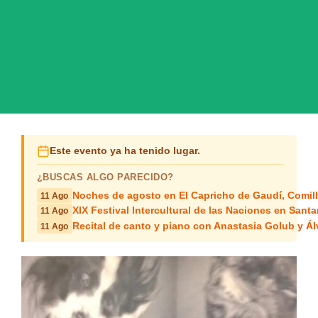
Este evento ya ha tenido lugar.
¿BUSCAS ALGO PARECIDO?
Noches de agosto en El Capricho de Gaudí, Comil
11 Ago
XIX Festival Intercultural de las Naciones en Sant
11 Ago
Recital de canto y piano con Anastasia Golub y Ál
11 Ago