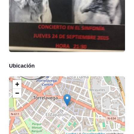
Ubicación
+
−
Leaflet
| ©
OpenStreetMap
contributors