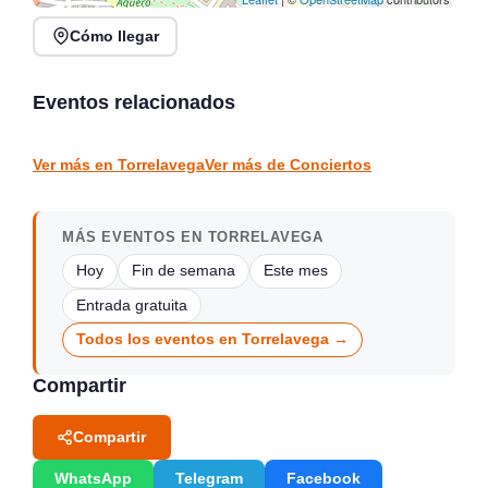
Cómo llegar
Recital de trompeta,
Lunes Libertarios:
trombón y piano en
Música, Poesía y Arte en
Tabacalera
Santander
Eventos relacionados
Santander
Santander
CONCIERTOS
CONCIERTOS
Ver más en Torrelavega
Ver más de Conciertos
MÁS EVENTOS EN TORRELAVEGA
Hoy
Fin de semana
Este mes
Entrada gratuita
Todos los eventos en Torrelavega →
Compartir
Compartir
WhatsApp
Telegram
Facebook