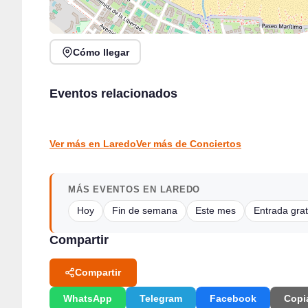
Cómo llegar
Recital de canto y piano con Anastasia Golub y
Jack Moore Band en directo en Sarón
Eventos relacionados
Álvaro Piedra
Sarón
Santander
CONCIERTOS
CONCIERTOS
Ver más en Laredo
Ver más de Conciertos
MÁS EVENTOS EN LAREDO
Hoy
Fin de semana
Este mes
Entrada grat
Compartir
Compartir
WhatsApp
Telegram
Facebook
Copi