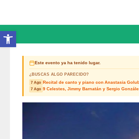
Saltar
al
contenido
Abrir barra de herramientas
Este evento ya ha tenido lugar.
¿BUSCAS ALGO PARECIDO?
Recital de canto y piano con Anastasia Golub
7 Ago
9 Celestes, Jimmy Barnatán y Sergio Gonzále
7 Ago