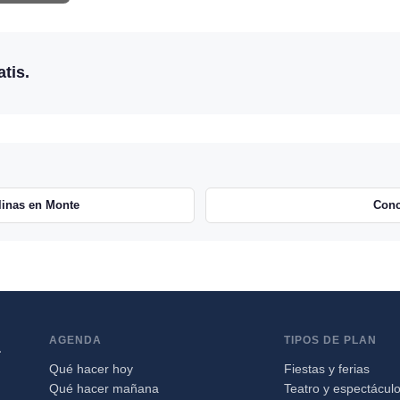
tis.
linas en Monte
Conc
AGENDA
TIPOS DE PLAN
a
Qué hacer hoy
Fiestas y ferias
Qué hacer mañana
Teatro y espectácul