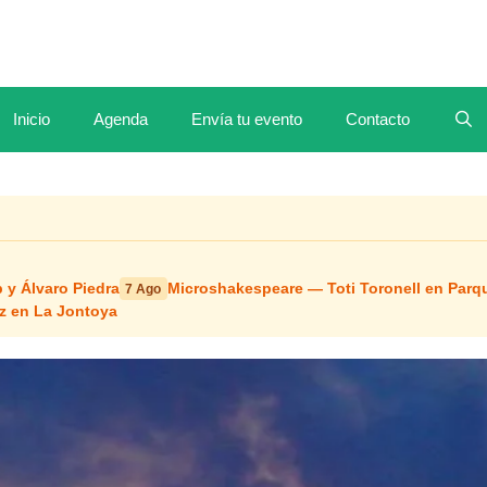
Inicio
Agenda
Envía tu evento
Contacto
 y Álvaro Piedra
Microshakespeare — Toti Toronell en Parq
7 Ago
z en La Jontoya