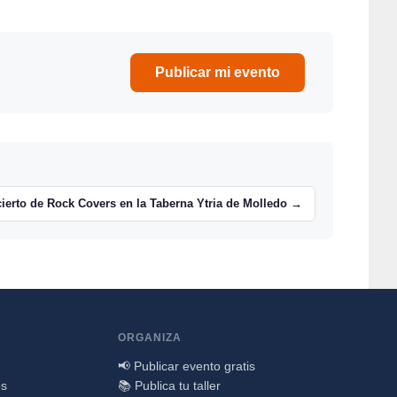
Publicar mi evento
ierto de Rock Covers en la Taberna Ytria de Molledo →
ORGANIZA
📢 Publicar evento gratis
os
📚 Publica tu taller