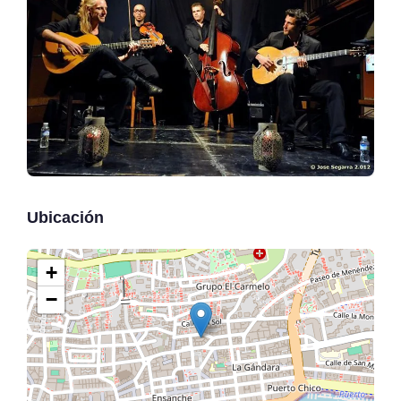
Ubicación
+
−