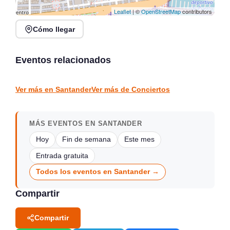
Leaflet
| ©
OpenStreetMap
contributors
Cómo llegar
Rosana Garín en directo
Concierto de Jorge
en Kiosco de la Alameda,
Gispert en Salón de
Colindres
Actos Gama
Eventos relacionados
Colindres
Gama
CONCIERTOS
CONCIERTOS
Ver más en Santander
Ver más de Conciertos
MÁS EVENTOS EN SANTANDER
Hoy
Fin de semana
Este mes
Entrada gratuita
Todos los eventos en Santander →
Compartir
Compartir