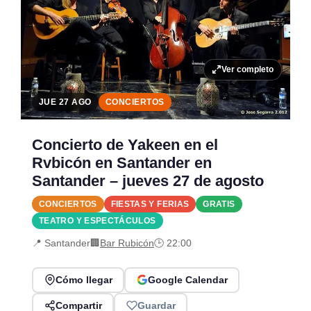
Ver completo
JUE 27 AGO
CONCIERTOS
Concierto de Yakeen en el
Rvbicón en Santander en
Santander – jueves 27 de agosto
CONCIERTOS
FIESTAS Y FERIAS
GRATIS
TEATRO Y ESPECTÁCULOS
📍 Santander
🏢
Bar Rubicón
🕒 22:00
Cómo llegar
Google Calendar
Compartir
Guardar