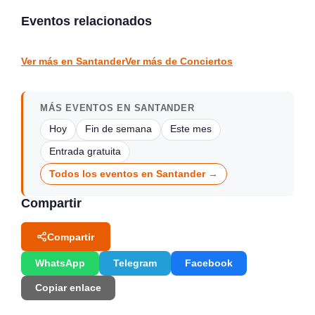
en Laredo, julio y agosto
Conciertos y Vermut en
2026
La Jontoya – Luey 2026
Eventos relacionados
Laredo
Luey
CONCIERTOS
CONCIERTOS
Ver más en Santander
Ver más de Conciertos
MÁS EVENTOS EN SANTANDER
Hoy
Fin de semana
Este mes
Entrada gratuita
Todos los eventos en Santander →
Compartir
Compartir
WhatsApp
Telegram
Facebook
Copiar enlace