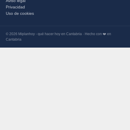
Aviso legal
Privacidad
Uso de cookies
© 2026 Miplanhoy - qué hacer hoy en Cantabria · Hecho con ❤️ en
Cantabria