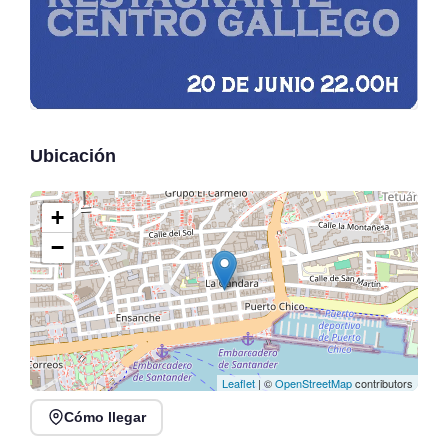
Ubicación
+
−
Leaflet
| ©
OpenStreetMap
contributors
Cómo llegar
Conciertos de la Atalaya