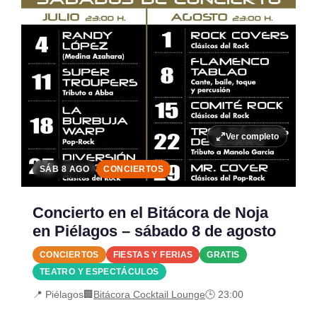
Ver completo
SÁB 8 AGO
CONCIERTOS
Concierto en el Bitácora de Noja
en Piélagos – sábado 8 de agosto
CONCIERTOS
FIESTAS Y FERIAS
GRATIS
TEATRO Y ESPECTÁCULOS
📍 Piélagos
🏢
Bitácora Cocktail Lounge
🕒 23:00