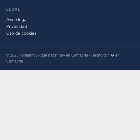
LEGAL
Aviso legal
Privacidad
Uso de cookies
© 2026 Miplanhoy - qué hacer hoy en Cantabria · Hecho con ❤️ en
Cantabria