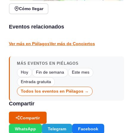
Cómo llegar
Rosana Garín en directo
Concierto de Jorge
en Kiosco de la Alameda,
Gispert en Salón de
Colindres
Actos Gama
Eventos relacionados
Colindres
Gama
CONCIERTOS
CONCIERTOS
Ver más en Piélagos
Ver más de Conciertos
MÁS EVENTOS EN PIÉLAGOS
Hoy
Fin de semana
Este mes
Entrada gratuita
Todos los eventos en Piélagos →
Compartir
Compartir
WhatsApp
Telegram
Facebook