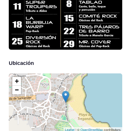
Ubicación
+
−
Leaflet
| ©
OpenStreetMap
contributors