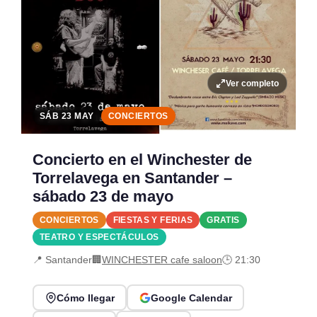
Ver completo
SÁB 23 MAY
CONCIERTOS
Concierto en el Winchester de
Torrelavega en Santander –
sábado 23 de mayo
CONCIERTOS
FIESTAS Y FERIAS
GRATIS
TEATRO Y ESPECTÁCULOS
📍 Santander
🏢
WINCHESTER cafe saloon
🕒 21:30
Cómo llegar
Google Calendar