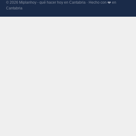
© 2026 Miplanhoy - qué hacer hoy en Cantabria · Hecho con ❤️ en
Cantabria