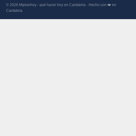
© 2026 Miplanhoy - qué hacer hoy en Cantabria · Hecho con ❤️ en
Cantabria