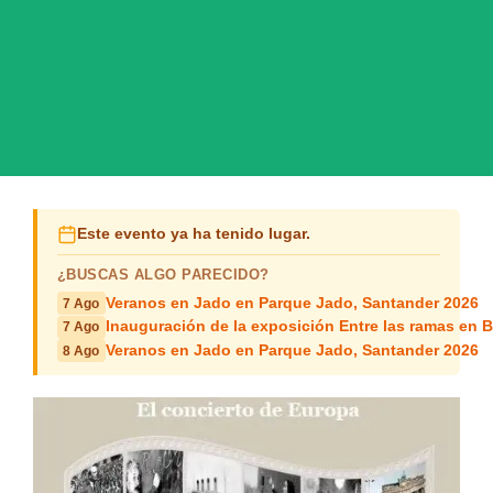
Este evento ya ha tenido lugar.
¿BUSCAS ALGO PARECIDO?
Veranos en Jado en Parque Jado, Santander 2026
7 Ago
Inauguración de la exposición Entre las ramas en B
7 Ago
Veranos en Jado en Parque Jado, Santander 2026
8 Ago