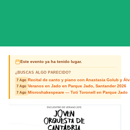
Este evento ya ha tenido lugar.
¿BUSCAS ALGO PARECIDO?
Recital de canto y piano con Anastasia Golub y Álv
7 Ago
Veranos en Jado en Parque Jado, Santander 2026
7 Ago
Microshakespeare — Toti Toronell en Parque Jado
7 Ago