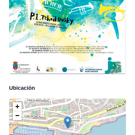
Ubicación
+
−