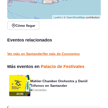
Leaflet
| ©
OpenStreetMap
contributors
Cómo llegar
Noches de Conciertos en
Jack Moore Band en
Piélagos, ciclo de música
directo en Sarón
en directo
Eventos relacionados
Sarón
Piélagos
CONCIERTOS
CONCIERTOS
Ver más en Santander
Ver más de Conciertos
Más eventos en
Palacio de Festivales
Mahler Chamber Orchestra y Daniil
Trifonov en Santander
Conciertos
20:00