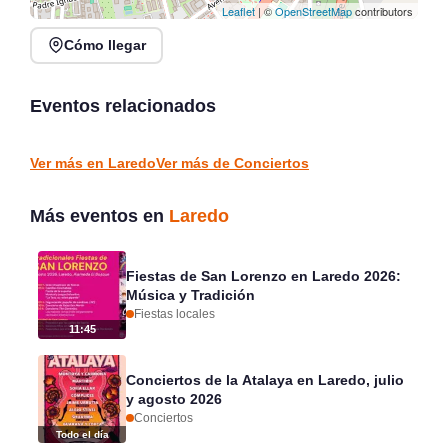
Leaflet
| ©
OpenStreetMap
contributors
Cómo llegar
Fiestas de San Lorenzo
Recital de trompeta,
en Laredo 2026: Música
trombón y piano en
y Tradición
Tabacalera
Eventos relacionados
Laredo
Santander
FIESTAS LOCALES
CONCIERTOS
Ver más en Laredo
Ver más de Conciertos
Más eventos en
Laredo
Fiestas de San Lorenzo en Laredo 2026:
Música y Tradición
Fiestas locales
11:45
Conciertos de la Atalaya en Laredo, julio
y agosto 2026
Conciertos
Todo el día