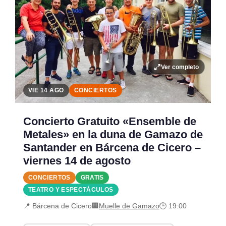
Ver completo
VIE 14 AGO
CONCIERTOS
Concierto Gratuito «Ensemble de
Metales» en la duna de Gamazo de
Santander en Bárcena de Cicero –
viernes 14 de agosto
CONCIERTOS
GRATIS
TEATRO Y ESPECTÁCULOS
📍 Bárcena de Cicero
🏢
Muelle de Gamazo
🕒 19:00