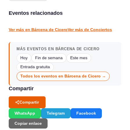
Conciertos de la Atalaya
en Laredo, julio y agosto
Conciertos y Vermut en
2026
La Jontoya – Luey 2026
Eventos relacionados
Laredo
Luey
CONCIERTOS
CONCIERTOS
Ver más en Bárcena de Cicero
Ver más de Conciertos
MÁS EVENTOS EN BÁRCENA DE CICERO
Hoy
Fin de semana
Este mes
Entrada gratuita
Todos los eventos en Bárcena de Cicero →
Compartir
Compartir
WhatsApp
Telegram
Facebook
Copiar enlace