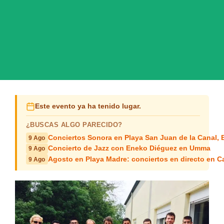
Este evento ya ha tenido lugar.
¿BUSCAS ALGO PARECIDO?
Conciertos Sonora en Playa San Juan de la Canal,
9 Ago
Concierto de Jazz con Eneko Diéguez en Umma
9 Ago
Agosto en Playa Madre: conciertos en directo en C
9 Ago