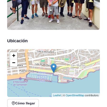
Ubicación
+
−
Leaflet
| ©
OpenStreetMap
contributors
Cómo llegar