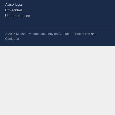
Aviso legal
Privacidad
Uso de cookies
© 2026 Miplanhoy - qué hacer hoy en Cantabria · Hecho con ❤️ en
Cantabria