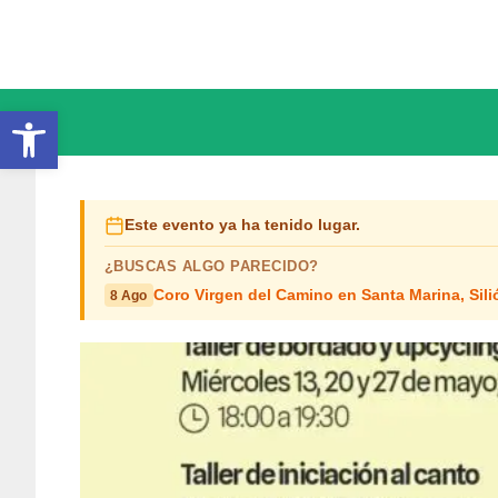
Saltar
al
contenido
Abrir barra de herramientas
Este evento ya ha tenido lugar.
¿BUSCAS ALGO PARECIDO?
Coro Virgen del Camino en Santa Marina, Sili
8 Ago