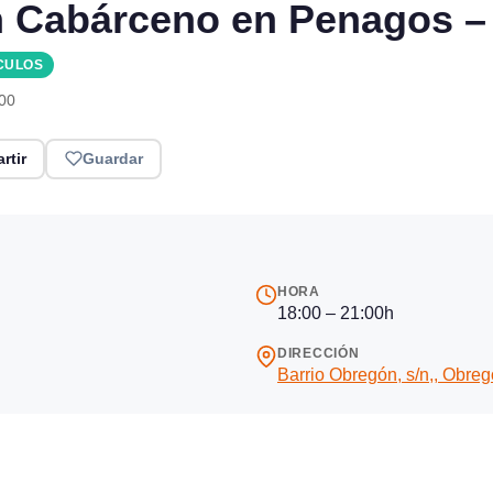
en Cabárceno en Penagos –
CULOS
:00
rtir
Guardar
HORA
18:00 – 21:00h
DIRECCIÓN
Barrio Obregón, s/n,, Obre