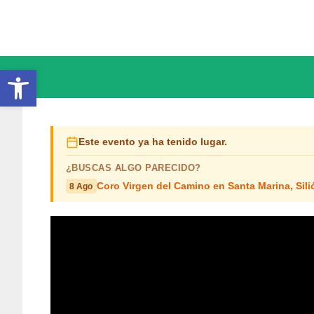
Saltar
al
contenido
Abrir barra de herramientas
Este evento ya ha tenido lugar.
¿BUSCAS ALGO PARECIDO?
Coro Virgen del Camino en Santa Marina, Sili
8 Ago