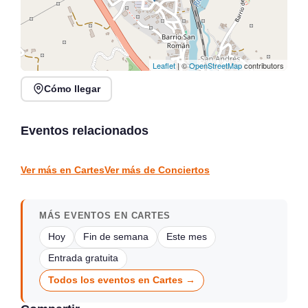
Leaflet
| ©
OpenStreetMap
contributors
Cómo llegar
Rosana Garín en directo
Concierto de Jorge
en Kiosco de la Alameda,
Gispert en Salón de
Colindres
Actos Gama
Eventos relacionados
Colindres
Gama
CONCIERTOS
CONCIERTOS
Ver más en Cartes
Ver más de Conciertos
MÁS EVENTOS EN CARTES
Hoy
Fin de semana
Este mes
Entrada gratuita
Todos los eventos en Cartes →