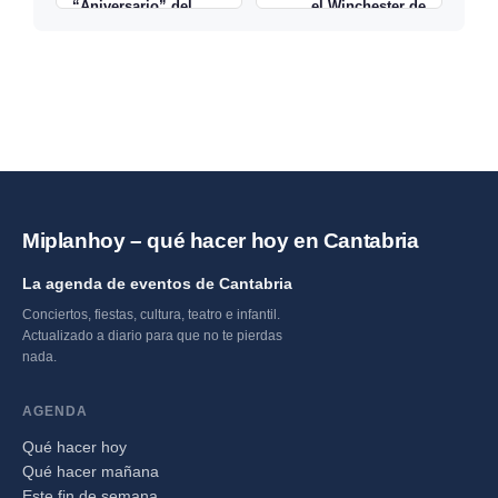
“Aniversario” del
el Winchester de
poeta griego Dimitris
Torrelavega →
Angelís
Miplanhoy – qué hacer hoy en Cantabria
La agenda de eventos de Cantabria
Conciertos, fiestas, cultura, teatro e infantil.
Actualizado a diario para que no te pierdas
nada.
AGENDA
Qué hacer hoy
Qué hacer mañana
Este fin de semana