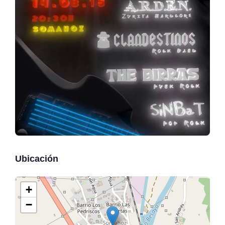
Ubicación
+
−