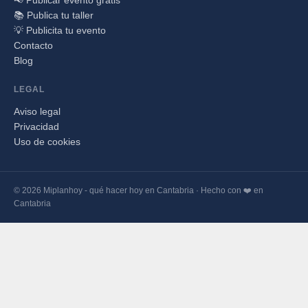
📢 Publicar evento gratis
📚 Publica tu taller
💡 Publicita tu evento
Contacto
Blog
LEGAL
Aviso legal
Privacidad
Uso de cookies
© 2026 Miplanhoy - qué hacer hoy en Cantabria · Hecho con ❤️ en
Cantabria