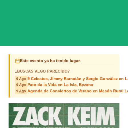
Este evento ya ha tenido lugar.
¿BUSCAS ALGO PARECIDO?
9 Celestes, Jimmy Barnatán y Sergio González en 
9 Ago
Pato da la Vida en La Isla, Bezana
9 Ago
Agenda de Conciertos de Verano en Mesón Rural L
9 Ago