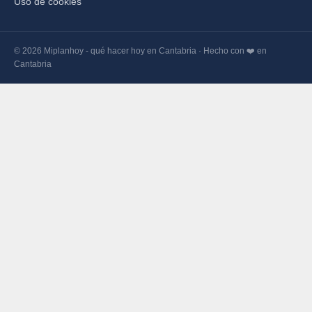
Uso de cookies
© 2026 Miplanhoy - qué hacer hoy en Cantabria · Hecho con ❤️ en
Cantabria