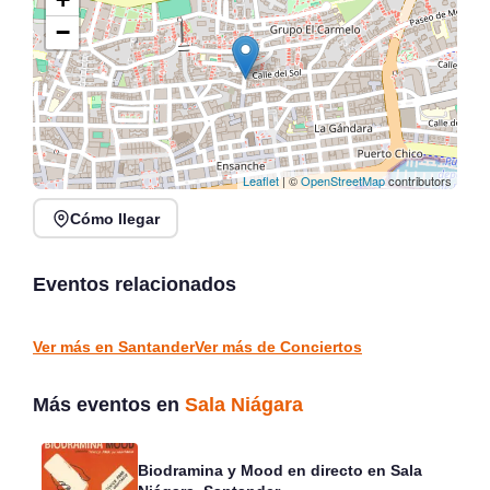
−
Leaflet
| ©
OpenStreetMap
contributors
Cómo llegar
Conciertos de la Atalaya
en Laredo, julio y agosto
Conciertos y Vermut en
2026
La Jontoya – Luey 2026
Eventos relacionados
Laredo
Luey
CONCIERTOS
CONCIERTOS
Ver más en Santander
Ver más de Conciertos
Más eventos en
Sala Niágara
Biodramina y Mood en directo en Sala