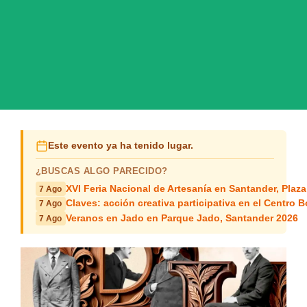
Este evento ya ha tenido lugar.
¿BUSCAS ALGO PARECIDO?
XVI Feria Nacional de Artesanía en Santander, Plaza
7 Ago
Claves: acción creativa participativa en el Centro B
7 Ago
Veranos en Jado en Parque Jado, Santander 2026
7 Ago