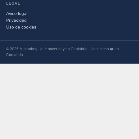
LEGAL
Aviso legal
Privacidad
Uso de cookies
© 2026 Miplanhoy - qué hacer hoy en Cantabria · Hecho con ❤️ en
Cantabria