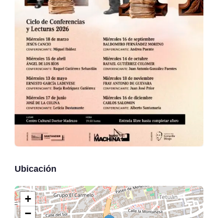
Ubicación
+
−