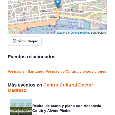
Leaflet
| ©
OpenStreetMap
contributors
Cómo llegar
Exposición Recuerdos
XVI Feria Nacional de
de Marina ÓÁZ en Finca-
Artesanía en Santander,
Museo Marqués de
Plaza Porticada
Eventos relacionados
Valdecilla
Solares
Santander
CULTURA Y EXPOSICIONES
CULTURA Y EXPOSICIONES
Ver más en Santander
Ver más de Cultura y exposiciones
Más eventos en
Centro Cultural Doctor
Madrazo
Recital de canto y piano con Anastasia
Golub y Álvaro Piedra