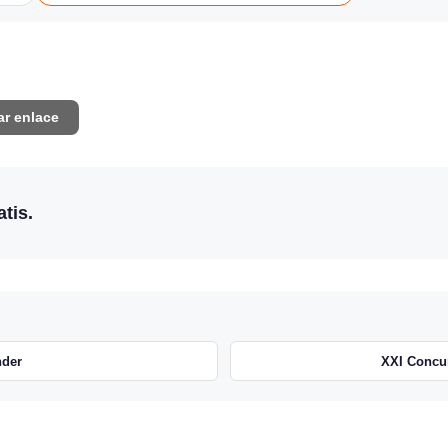
ar enlace
tis.
nder
XXI Concu