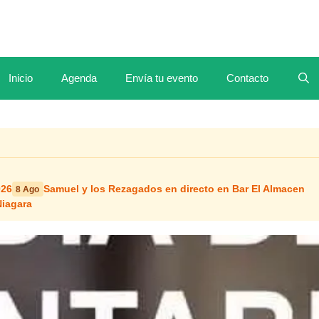
Inicio
Agenda
Envía tu evento
Contacto
026
Samuel y los Rezagados en directo en Bar El Almacen
8 Ago
Niagara