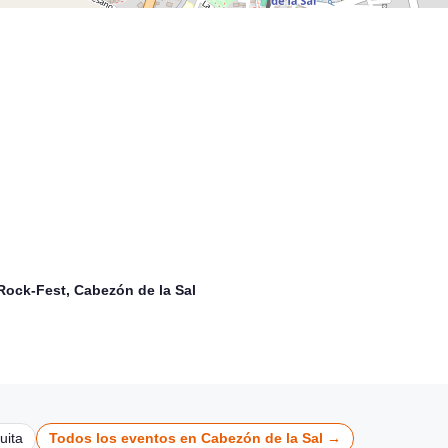
Noches de Conciertos en Piélagos, ciclo de música
en directo
Old Glasses en directo en Rock House, Noja
Piélagos
Noja
CONCIERTOS
CONCIERTOS
Rock-Fest, Cabezón de la Sal
uita
Todos los eventos en Cabezón de la Sal →