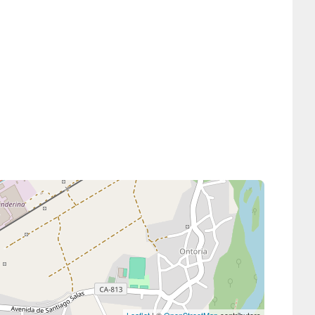
Leaflet
| ©
OpenStreetMap
contributors