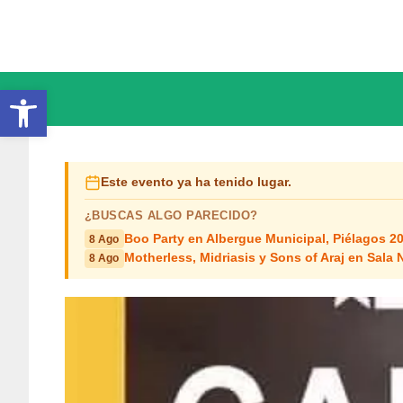
Saltar
al
contenido
Abrir barra de herramientas
Este evento ya ha tenido lugar.
¿BUSCAS ALGO PARECIDO?
Boo Party en Albergue Municipal, Piélagos 2
8 Ago
Motherless, Midriasis y Sons of Araj en Sala 
8 Ago