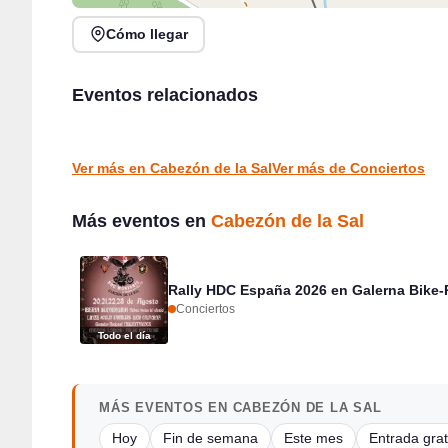
Cómo llegar
Verano Mix Fiesta de Blanco en Escenario Santander
Eventos relacionados
Borleña Folk en Gran Bolera de Borleña, Toranzo
Santander
Borleña
CONCIERTOS
CONCIERTOS
Ver más en Cabezón de la Sal
Ver más de Conciertos
Más eventos en
Cabezón de la Sal
Rally HDC España 2026 en Galerna Bike-
Conciertos
Todo el día
MÁS EVENTOS EN CABEZÓN DE LA SAL
Hoy
Fin de semana
Este mes
Entrada grat