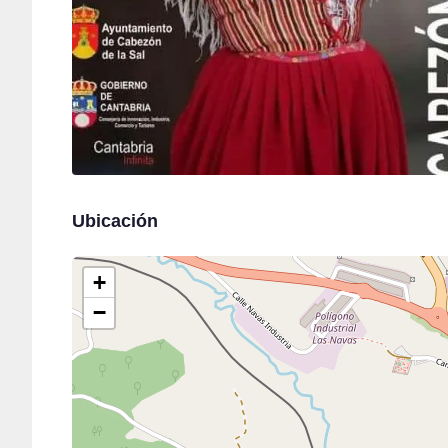
Ubicación
+
−