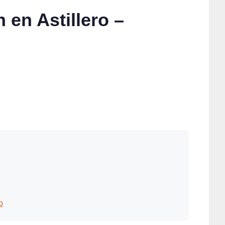
 en Astillero –
o