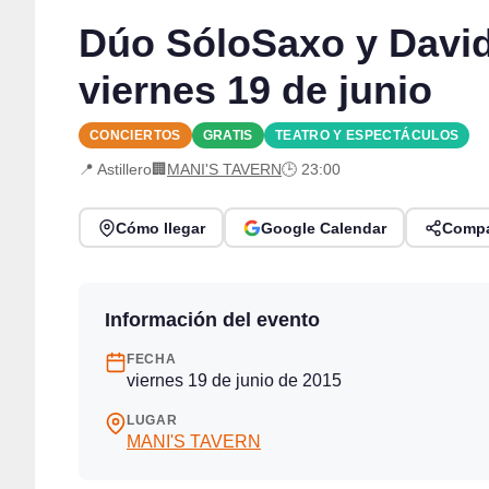
Dúo SóloSaxo y David 
viernes 19 de junio
CONCIERTOS
GRATIS
TEATRO Y ESPECTÁCULOS
📍 Astillero
🏢
MANI'S TAVERN
🕒 23:00
Cómo llegar
Google Calendar
Compa
Información del evento
FECHA
viernes 19 de junio de 2015
LUGAR
MANI'S TAVERN