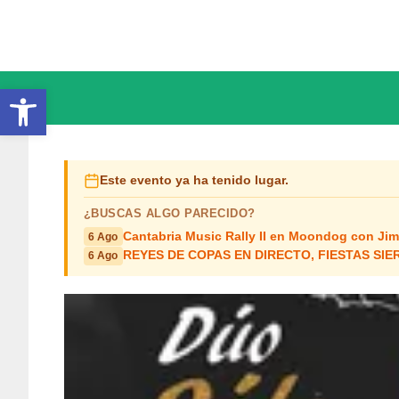
Saltar
al
contenido
Abrir barra de herramientas
Este evento ya ha tenido lugar.
¿BUSCAS ALGO PARECIDO?
Cantabria Music Rally II en Moondog con Ji
6 Ago
REYES DE COPAS EN DIRECTO, FIESTAS SI
6 Ago