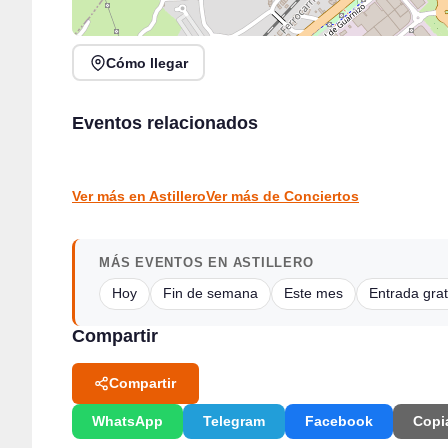
Cómo llegar
Rosana Garín en directo en Kiosco de la Alameda,
Cantabria Music Rally II en Moondog con Jimmy
Colindres
Eventos relacionados
Barnatán
Colindres
Santander
CONCIERTOS
CONCIERTOS
Ver más en Astillero
Ver más de Conciertos
MÁS EVENTOS EN ASTILLERO
Hoy
Fin de semana
Este mes
Entrada grat
Compartir
Compartir
WhatsApp
Telegram
Facebook
Copi