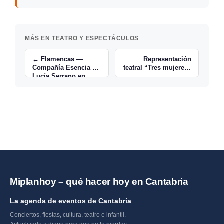
MÁS EN TEATRO Y ESPECTÁCULOS
← Flamencas —
Representación
Compañía Esencia de
teatral “Tres mujeres”
Lucía Serrano en
→
Fundación Orense
Miplanhoy – qué hacer hoy en Cantabria
La agenda de eventos de Cantabria
Conciertos, fiestas, cultura, teatro e infantil.