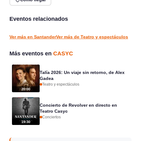
Vuelve el Cabaret
Soy pan, soy Paz, soy
Prohibido en el Circo
más — Ábrego teatro en
Quimera
Potes
Eventos relacionados
Santander
Potes
TEATRO Y ESPECTÁCULOS
TEATRO Y ESPECTÁCULOS
Ver más en Santander
Ver más de Teatro y espectáculos
Más eventos en
CASYC
Talía 2026: Un viaje sin retorno, de Alex
Gadea
Teatro y espectáculos
20:00
Concierto de Revolver en directo en
Teatro Casyc
Conciertos
19:30