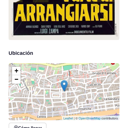
Ubicación
+
−
Leaflet
| ©
OpenStreetMap
contributors
Cómo llegar