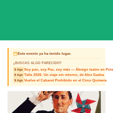
Este evento ya ha tenido lugar.
¿BUSCAS ALGO PARECIDO?
Soy pan, soy Paz, soy más — Ábrego teatro en Pot
8 Ago
Talía 2026: Un viaje sin retorno, de Alex Gadea
8 Ago
Vuelve el Cabaret Prohibido en el Circo Quimera
9 Ago