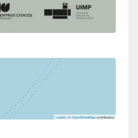
Leaflet
| ©
OpenStreetMap
contributors
Efecto Mariposa – Experiencia teatralizada para toda