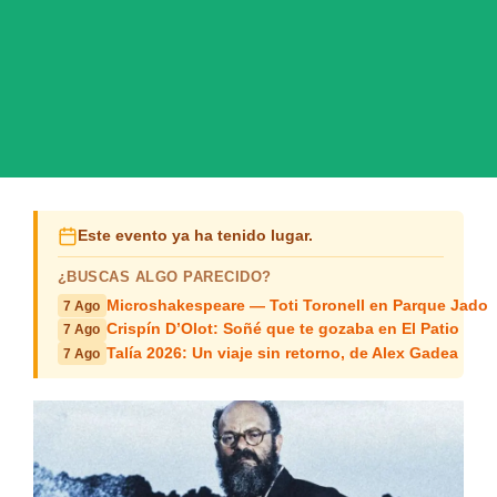
Este evento ya ha tenido lugar.
¿BUSCAS ALGO PARECIDO?
Microshakespeare — Toti Toronell en Parque Jado
7 Ago
Crispín D’Olot: Soñé que te gozaba en El Patio
7 Ago
Talía 2026: Un viaje sin retorno, de Alex Gadea
7 Ago