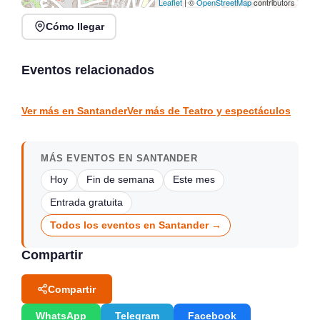
Leaflet
| ©
OpenStreetMap
contributors
Cómo llegar
Vuelve el Cabaret
Prohibido en el Circo
Quimera
Show Drag Queen
Eventos relacionados
Santander
Santander
TEATRO Y ESPECTÁCULOS
TEATRO Y ESPECTÁCULOS
Ver más en Santander
Ver más de Teatro y espectáculos
MÁS EVENTOS EN SANTANDER
Hoy
Fin de semana
Este mes
Entrada gratuita
Todos los eventos en Santander →
Compartir
Compartir
WhatsApp
Telegram
Facebook